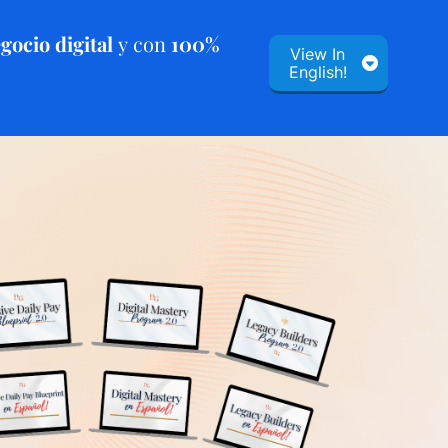
gocio digital
y con
100%
View In
English!