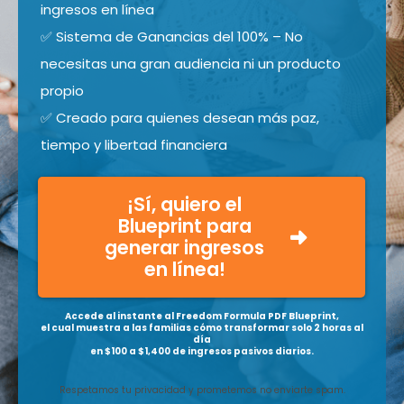
ingresos en línea
✅ Sistema de Ganancias del 100% – No
necesitas una gran audiencia ni un producto
propio
✅ Creado para quienes desean más paz,
tiempo y libertad financiera
¡Sí, quiero el
Blueprint para
generar ingresos
en línea!
Accede al instante al Freedom Formula PDF Blueprint,
el cual muestra a las familias cómo transformar solo 2 horas al
día
en $100 a $1,400 de ingresos pasivos diarios.
Respetamos tu privacidad y prometemos no enviarte spam.