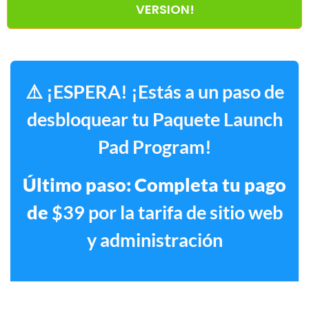
VERSION!
⚠️ ¡ESPERA! ¡Estás a un paso de
desbloquear tu Paquete Launch
Pad Program!
Último paso: Completa tu pago
de
$39 por la tarifa de sitio web
y administración