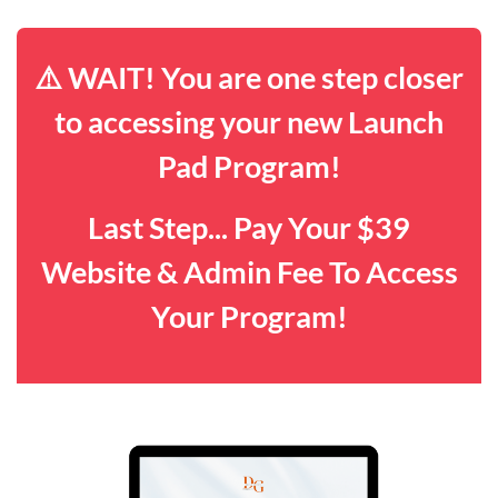
⚠️ WAIT! You are one step closer
to accessing your new Launch
Pad Program!
Last Step... Pay Your $39
Website & Admin Fee To Access
Your Program!