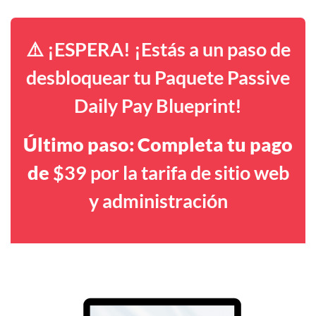
⚠️ ¡ESPERA! ¡Estás a un paso de
desbloquear tu Paquete Passive
Daily Pay Blueprint!
Último paso: Completa tu pago
de
$39 por la tarifa de sitio web
y administración